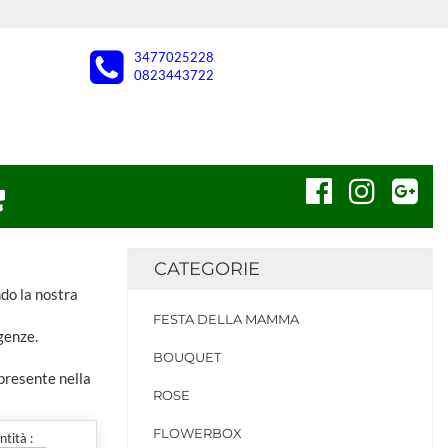
3477025228
0823443722
CATEGORIE
ndo la nostra
FESTA DELLA MAMMA
genze.
BOUQUET
 presente nella
ROSE
FLOWERBOX
tità :