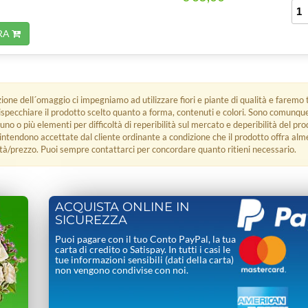
RA
zione dell´omaggio ci impegniamo ad utilizzare fiori e piante di qualità e faremo t
rispecchiare il prodotto scelto quanto a forma, contenuti e colori. Sono comunq
 uno o più elementi per difficoltà di reperibilità sul mercato e deperibilità del pro
i intendono accettate dal cliente ordinante a condizione che il prodotto offra alm
tà/prezzo. Puoi sempre contattarci per concordare quanto ritieni necessario.
ACQUISTA ONLINE IN
SICUREZZA
Puoi pagare con il tuo Conto PayPal, la tua
carta di credito o Satispay. In tutti i casi le
tue informazioni sensibili (dati della carta)
non vengono condivise con noi.