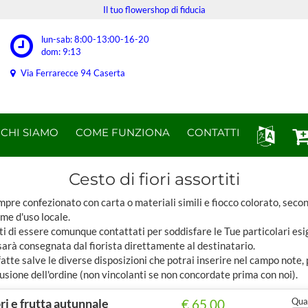
Il tuo flowershop di fiducia
lun-sab: 8:00-13:00-16-20
dom: 9:13
Via Ferrarecce 94 Caserta
CHI SIAMO
COME FUNZIONA
CONTATTI
Cesto di fiori assortiti
pre confezionato con carta o materiali simili e fiocco colorato, seco
ome d'uso locale.
ti di essere comunque contattati per soddisfare le Tue particolari esi
sarà consegnata dal fiorista direttamente al destinatario.
tte salve le diverse disposizioni che potrai inserire nel campo note,
usione dell'ordine (non vincolanti se non concordate prima con noi).
ori e frutta autunnale
Quan
€ 65,00