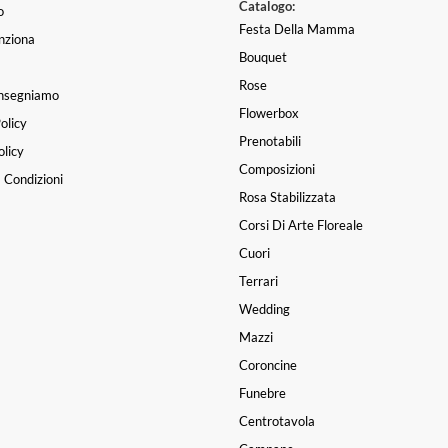
Catalogo:
o
Festa Della Mamma
nziona
Bouquet
Rose
nsegniamo
Flowerbox
olicy
Prenotabili
licy
Composizioni
 Condizioni
Rosa Stabilizzata
Corsi Di Arte Floreale
Cuori
Terrari
Wedding
Mazzi
Coroncine
Funebre
Centrotavola