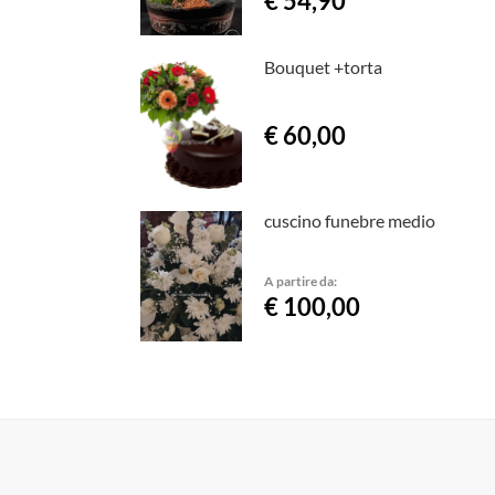
€ 54,90
Bouquet +torta
€ 60,00
cuscino funebre medio
A partire da:
€ 100,00